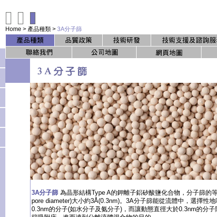
Home
>
產品種類
>
3A分子篩
3A分子篩
為晶形結構Type A的鉀離子鋁矽酸鹽化合物，分子篩的等效微孔
pore diameter)大小約3Å(0.3nm)。3A分子篩能從流體中，選
0.3nm的分子(如水分子及氨分子)，而讓動態直徑大於0.3nm的