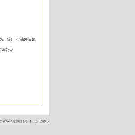
二烯…等)、輕油裂解氣
空氣乾燥。
艾克密國際有限公司
–
法律聲明