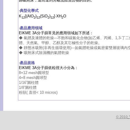
篩吸附床，進而達到分離流體混合物的目的。
‧典型化學式
K
[(AlO
)
(SiO
)
]·XH
O
12
2
12
2
12
2
‧產品應用領域
EIKME 3A分子篩常見的應用領域如下所述：
◆ 氣體及液體的乾燥---不飽和碳氫化合物(如乙烯、丙烯、1,3-丁
體、天然氣、甲醇、乙醇及其它極性分子的乾燥。
◆ 靜態水吸附(非再生循環使用)---如氣體乾燥或氣密窗雙層玻璃內
◆ 吸附床式除濕機的氣體乾燥
‧產品規格
EIKME 3A分子篩依粒徑大小分為：
8×12 mesh圓球型
4×8 mesh圓球型
1/16”圓柱體
1/8”圓柱體
粉狀( 直徑< 10 micros)
© 2010