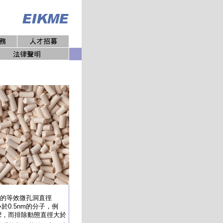
它的等效微孔洞直徑
直徑小於0.5nm的分子，例
22，而排除動態直徑大於