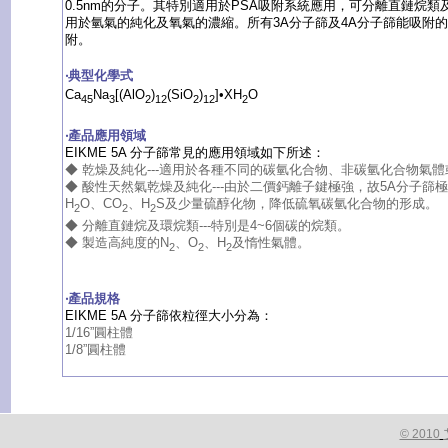
0.5nm的分子。其特別適用於PSA吸附系統應用，可分離直鏈烷
用於氫氣的純化及氧氣的濃縮。所有3A分子篩及4A分子篩能吸附的
附。
‧典型化學式
Ca
Na
[(AlO
)
(SiO
)
]•XH
O
45
3
2
12
2
12
2
‧產品應用領域
EIKME 5A 分子篩常見的應用領域如下所述：
◆ 乾燥及純化---適用於各種不同的碳氫化合物、非碳氫化合物氣
◆ 酸性天然氣乾燥及純化---由於二價鈣離子鍵極強，故5A分子篩
H
O、CO
、H
S及少量硫醇化物，降低硫氧碳氫化合物的形成。
2
2
2
◆ 分離直鏈烷及環烷類---特別是4~6個碳的烷類。
◆ 製造高純度的N
、O
、H
及惰性氣體。
2
2
2
‧產品規格
EIKME 5A 分子篩依粒徑大小分為：
1/16”圓柱體
1/8”圓柱體
© 2010