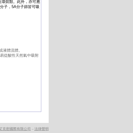
類及環烷類。此外，亦可應
分子，5A分子篩皆可吸
體或液體流體。
極易從酸性天然氣中吸附
艾克密國際有限公司
–
法律聲明