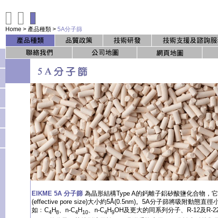
Home
>
產品種類
>
5A分子篩
EIKME 5A 分子篩
為晶形結構Type A的鈣離子鋁矽酸鹽化合物，
(effective pore size)大小約5Å(0.5nm)。5A分子篩將吸附動態
如﹕C
H
、n-C
H
、n-C
H
OH及更大的同系列分子、R-12及R-
4
8
4
10
4
9